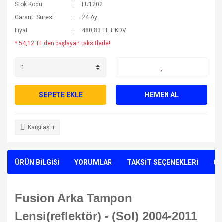
Stok Kodu
FU1202
Garanti Süresi
24 Ay
Fiyat
480,83 TL + KDV
* 54,12 TL den başlayan taksitlerle!
SEPETE EKLE
HEMEN AL
Karşılaştır
ÜRÜN BİLGİSİ
YORUMLAR
TAKSİT SEÇENEKLERİ
ÖN
Fusion Arka Tampon
Lensi(reflektör) - (Sol) 2004-2011