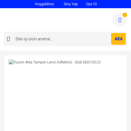
Hoşgeldiniz
Giriş Yap
Üye Ol
ARA