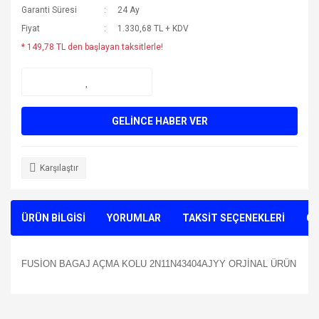
Garanti Süresi
24 Ay
Fiyat
1.330,68 TL + KDV
* 149,78 TL den başlayan taksitlerle!
GELİNCE HABER VER
Karşılaştır
ÜRÜN BİLGİSİ
YORUMLAR
TAKSİT SEÇENEKLERİ
ÖN
FUSİON BAGAJ AÇMA KOLU 2N11N43404AJYY ORJİNAL ÜRÜN
Bu ürünün fiyat bilgisi, resim, ürün açıklamalarında ve diğer
konularda yetersiz gördüğünüz noktaları öneri formunu