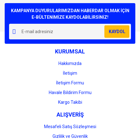
Bu ürüne ilk yorumu siz yapın!
kullanarak tarafımıza iletebilirsiniz.
Görüş ve önerileriniz için teşekkür ederiz.
KAMPANYA DUYURULARIMIZDAN HABERDAR OLMAK İÇİN
E-BÜLTENİMİZE KAYDOLABİLİRSİNİZ!
Yorum Yaz
Ürün resmi kalitesiz, bozuk veya görüntülenemiyor.
KAYDOL
Ürün açıklamasında eksik bilgiler bulunuyor.
Ürün bilgilerinde hatalar bulunuyor.
KURUMSAL
Ürün fiyatı diğer sitelerden daha pahalı.
Bu ürüne benzer farklı alternatifler olmalı.
Hakkımızda
İletişim
İletişim Formu
Havale Bildirim Formu
Gönder
Kargo Takibi
ALIŞVERİŞ
Mesafeli Satış Sözleşmesi
Gizlilik ve Güvenlik