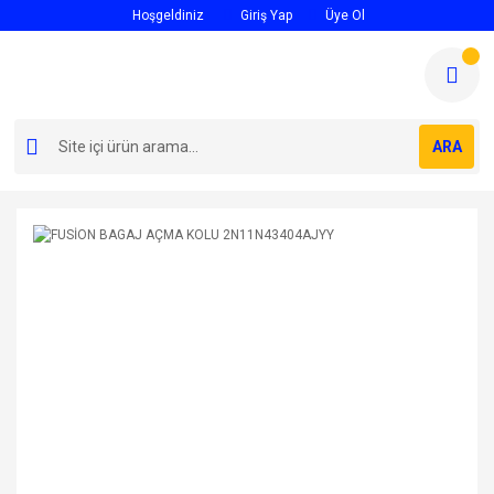
Hoşgeldiniz
Giriş Yap
Üye Ol
ARA