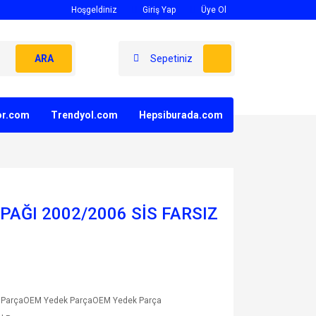
Hoşgeldiniz
Giriş Yap
Üye Ol
ARA
Sepetiniz
yor.com
Trendyol.com
Hepsiburada.com
PAĞI 2002/2006 SİS FARSIZ
 ParçaOEM Yedek ParçaOEM Yedek Parça