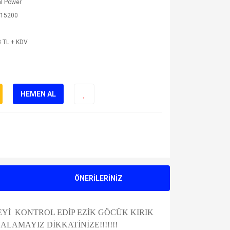
l Power
15200
 TL + KDV
HEMEN AL
ÖNERİLERİNİZ
Yİ KONTROL EDİP EZİK GÖCÜK KIRIK
AMAYIZ DİKKATİNİZE!!!!!!!