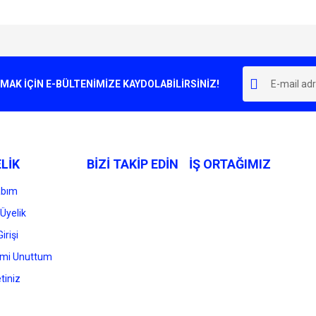
e diğer konularda yetersiz gördüğünüz noktaları öneri formunu kullanarak tarafımı
Bu ürüne ilk yorumu siz yapın!
r.
K İÇİN E-BÜLTENİMİZE KAYDOLABİLİRSİNİZ!
Yorum Yaz
LİK
BİZİ TAKİP EDİN
İŞ ORTAĞIMIZ
abım
Üyelik
irişi
Gönder
emi Unuttum
tiniz