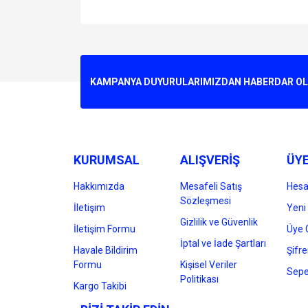
Bu ürünün fiyat bilgisi, resim, ürün açıklamalarında v
Görüş ve önerileriniz için teşekkür ederiz.
Ürün resmi kalitesiz, bozuk veya görüntülenemiyo
KAMPANYA DUYURULARIMIZDAN HABERDAR OLMA
Ürün açıklamasında eksik bilgiler bulunuyor.
Ürün bilgilerinde hatalar bulunuyor.
Ürün fiyatı diğer sitelerden daha pahalı.
Bu ürüne benzer farklı alternatifler olmalı.
KURUMSAL
ALIŞVERİŞ
ÜYE
Hakkımızda
Mesafeli Satış
Hes
Sözleşmesi
İletişim
Yeni 
Gizlilik ve Güvenlik
İletişim Formu
Üye G
İptal ve İade Şartları
Havale Bildirim
Şifr
Formu
Kişisel Veriler
Sepe
Politikası
Kargo Takibi