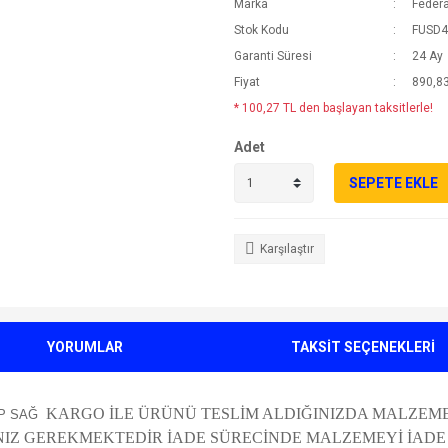
Marka
Federa
Stok Kodu
FUSD4
Garanti Süresi
24 Ay
Fiyat
890,83
* 100,27 TL den başlayan taksitlerle!
Adet
SEPETE EKLE
Karşılaştır
YORUMLAR
TAKSİT SEÇENEKLERİ
KARGO İLE ÜRÜNÜ TESLİM ALDIĞINIZDA MALZEME
TİP SAĞ
 GEREKMEKTEDİR İADE SÜRECİNDE MALZEMEYİ İADE AL