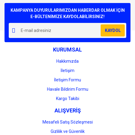
Bu ürüne ilk yorumu siz yapın!
kullanarak tarafımıza iletebilirsiniz.
Görüş ve önerileriniz için teşekkür ederiz.
KAMPANYA DUYURULARIMIZDAN HABERDAR OLMAK İÇİN
E-BÜLTENİMİZE KAYDOLABİLİRSİNİZ!
Yorum Yaz
Ürün resmi kalitesiz, bozuk veya görüntülenemiyor.
KAYDOL
Ürün açıklamasında eksik bilgiler bulunuyor.
Ürün bilgilerinde hatalar bulunuyor.
KURUMSAL
Ürün fiyatı diğer sitelerden daha pahalı.
Bu ürüne benzer farklı alternatifler olmalı.
Hakkımızda
İletişim
İletişim Formu
Havale Bildirim Formu
Gönder
Kargo Takibi
ALIŞVERİŞ
Mesafeli Satış Sözleşmesi
Gizlilik ve Güvenlik