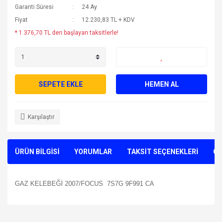
Garanti Süresi
24 Ay
Fiyat
12.230,83 TL + KDV
* 1.376,70 TL den başlayan taksitlerle!
SEPETE EKLE
HEMEN AL
Karşılaştır
ÜRÜN BİLGİSİ
YORUMLAR
TAKSİT SEÇENEKLERİ
ÖN
GAZ KELEBEĞİ 2007/FOCUS 7S7G 9F991 CA
Bu ürünün fiyat bilgisi, resim, ürün açıklamalarında ve diğer
konularda yetersiz gördüğünüz noktaları öneri formunu