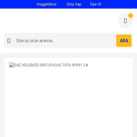
Hoşgeldiniz
Giriş Yap
Üye Ol
ARA