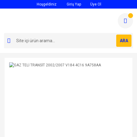
Hoşgeldiniz
Giriş Yap
Üye Ol
ARA