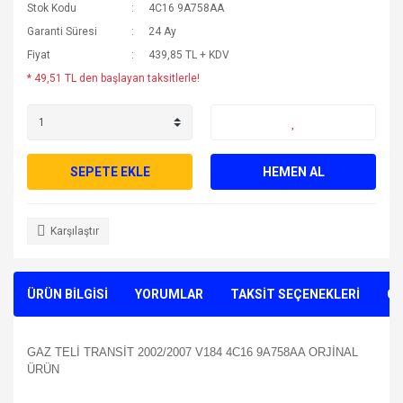
Stok Kodu
4C16 9A758AA
Garanti Süresi
24 Ay
Fiyat
439,85 TL + KDV
* 49,51 TL den başlayan taksitlerle!
SEPETE EKLE
HEMEN AL
Karşılaştır
ÜRÜN BİLGİSİ
YORUMLAR
TAKSİT SEÇENEKLERİ
ÖN
GAZ TELİ TRANSİT 2002/2007 V184 4C16 9A758AA ORJİNAL
ÜRÜN