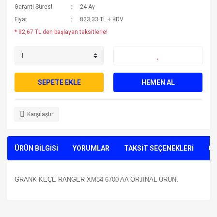
Garanti Süresi
24 Ay
Fiyat
823,33 TL + KDV
* 92,67 TL den başlayan taksitlerle!
SEPETE EKLE
HEMEN AL
Karşılaştır
ÜRÜN BİLGİSİ
YORUMLAR
TAKSİT SEÇENEKLERİ
ÖN
GRANK KEÇE RANGER XM34 6700 AA ORJİNAL ÜRÜN.
Bu ürünün fiyat bilgisi, resim, ürün açıklamalarında ve diğer
konularda yetersiz gördüğünüz noktaları öneri formunu