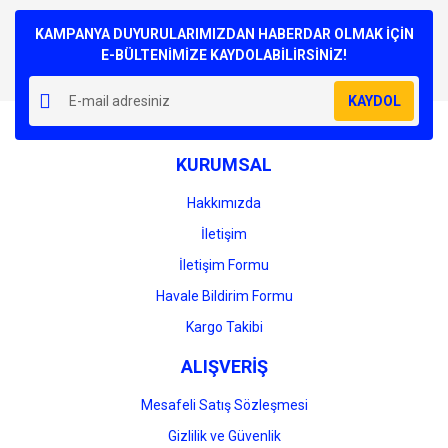
Bu ürüne ilk yorumu siz yapın!
kullanarak tarafımıza iletebilirsiniz.
Görüş ve önerileriniz için teşekkür ederiz.
KAMPANYA DUYURULARIMIZDAN HABERDAR OLMAK İÇİN
E-BÜLTENİMİZE KAYDOLABİLİRSİNİZ!
Yorum Yaz
Ürün resmi kalitesiz, bozuk veya görüntülenemiyor.
KAYDOL
Ürün açıklamasında eksik bilgiler bulunuyor.
Ürün bilgilerinde hatalar bulunuyor.
KURUMSAL
Ürün fiyatı diğer sitelerden daha pahalı.
Bu ürüne benzer farklı alternatifler olmalı.
Hakkımızda
İletişim
İletişim Formu
Havale Bildirim Formu
Gönder
Kargo Takibi
ALIŞVERİŞ
Mesafeli Satış Sözleşmesi
Gizlilik ve Güvenlik