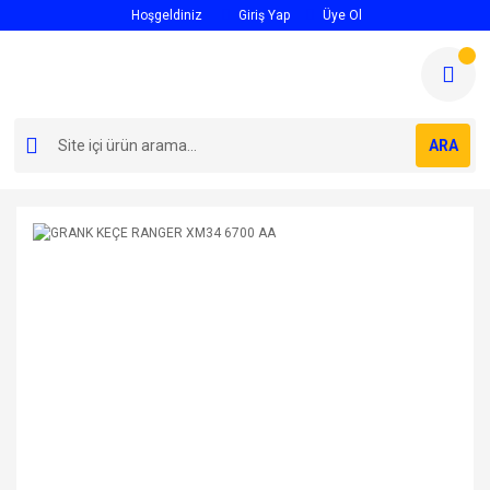
Hoşgeldiniz
Giriş Yap
Üye Ol
ARA