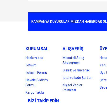
Bu ürünün fiyat bilgisi, resim, ürün açıklamalarında v
Görüş ve önerileriniz için teşekkür ederiz.
Ürün resmi kalitesiz, bozuk veya görüntülenemiyo
KAMPANYA DUYURULARIMIZDAN HABERDAR OLMA
Ürün açıklamasında eksik bilgiler bulunuyor.
Ürün bilgilerinde hatalar bulunuyor.
Ürün fiyatı diğer sitelerden daha pahalı.
Bu ürüne benzer farklı alternatifler olmalı.
KURUMSAL
ALIŞVERİŞ
ÜYE
Hakkımızda
Mesafeli Satış
Hes
Sözleşmesi
İletişim
Yeni 
Gizlilik ve Güvenlik
İletişim Formu
Üye G
İptal ve İade Şartları
Havale Bildirim
Şifr
Formu
Kişisel Veriler
Sepe
Politikası
Kargo Takibi
BİZİ TAKİP EDİN