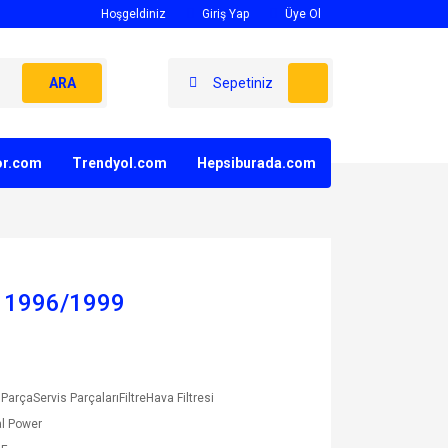
Hoşgeldiniz
Giriş Yap
Üye Ol
ARA
Sepetiniz
yor.com
Trendyol.com
Hepsiburada.com
ta 1996/1999
ParçaServis ParçalarıFiltreHava Filtresi
l Power