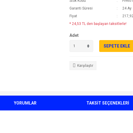
Stok Kodu
Fİ960
Garanti Süresi
24 Ay
Fiyat
217,92
* 24,53 TL den başlayan taksitlerle!
Adet
SEPETE EKLE
Karşılaştır
YORUMLAR
TAKSİT SEÇENEKLERİ