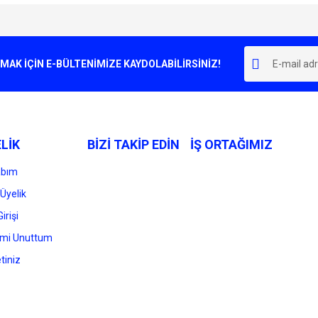
e diğer konularda yetersiz gördüğünüz noktaları öneri formunu kullanarak tarafımı
Bu ürüne ilk yorumu siz yapın!
r.
K İÇİN E-BÜLTENİMİZE KAYDOLABİLİRSİNİZ!
Yorum Yaz
LİK
BİZİ TAKİP EDİN
İŞ ORTAĞIMIZ
abım
Üyelik
irişi
Gönder
emi Unuttum
tiniz