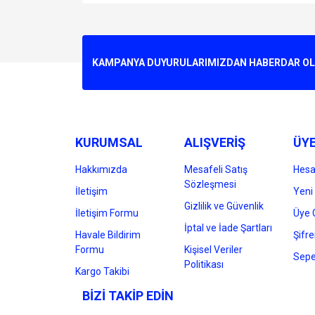
Bu ürünün fiyat bilgisi, resim, ürün açıklamalarında v
Görüş ve önerileriniz için teşekkür ederiz.
Ürün resmi kalitesiz, bozuk veya görüntülenemiyo
KAMPANYA DUYURULARIMIZDAN HABERDAR OLMA
Ürün açıklamasında eksik bilgiler bulunuyor.
Ürün bilgilerinde hatalar bulunuyor.
Ürün fiyatı diğer sitelerden daha pahalı.
Bu ürüne benzer farklı alternatifler olmalı.
KURUMSAL
ALIŞVERİŞ
ÜYE
Hakkımızda
Mesafeli Satış
Hes
Sözleşmesi
İletişim
Yeni 
Gizlilik ve Güvenlik
İletişim Formu
Üye G
İptal ve İade Şartları
Havale Bildirim
Şifr
Formu
Kişisel Veriler
Sepe
Politikası
Kargo Takibi
BİZİ TAKİP EDİN