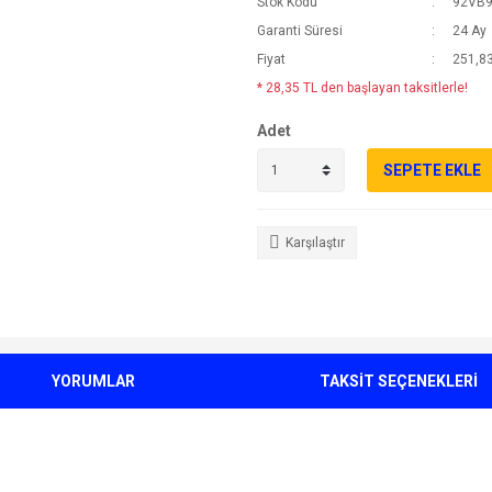
Stok Kodu
92VB
Garanti Süresi
24 Ay
Fiyat
251,83
* 28,35 TL den başlayan taksitlerle!
Adet
SEPETE EKLE
Karşılaştır
YORUMLAR
TAKSİT SEÇENEKLERİ