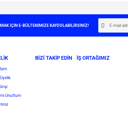
e diğer konularda yetersiz gördüğünüz noktaları öneri formunu kullanarak tarafımı
Bu ürüne ilk yorumu siz yapın!
r.
K İÇİN E-BÜLTENİMİZE KAYDOLABİLİRSİNİZ!
Yorum Yaz
LİK
BİZİ TAKİP EDİN
İŞ ORTAĞIMIZ
abım
Üyelik
irişi
Gönder
emi Unuttum
tiniz