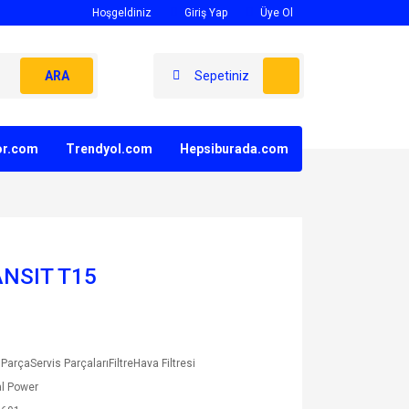
Hoşgeldiniz
Giriş Yap
Üye Ol
ARA
Sepetiniz
yor.com
Trendyol.com
Hepsiburada.com
ANSIT T15
ParçaServis ParçalarıFiltreHava Filtresi
l Power