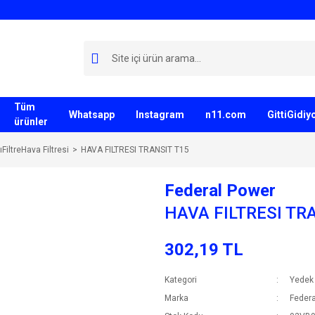
Tüm
Whatsapp
Instagram
n11.com
GittiGidi
ürünler
FiltreHava Filtresi
HAVA FILTRESI TRANSIT T15
Federal Power
HAVA FILTRESI TR
302,19 TL
Kategori
Yedek 
Marka
Federa