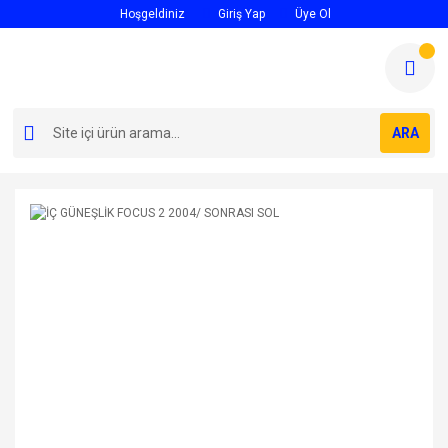
Hoşgeldiniz
Giriş Yap
Üye Ol
ARA