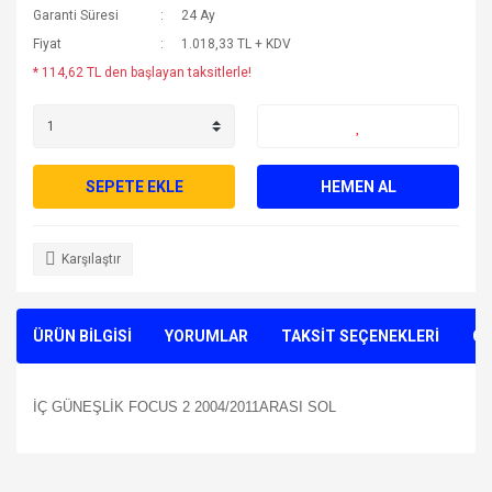
Garanti Süresi
24 Ay
Fiyat
1.018,33 TL + KDV
* 114,62 TL den başlayan taksitlerle!
SEPETE EKLE
HEMEN AL
Karşılaştır
ÜRÜN BİLGİSİ
YORUMLAR
TAKSİT SEÇENEKLERİ
ÖN
İÇ GÜNEŞLİK FOCUS 2 2004/2011ARASI SOL
Bu ürünün fiyat bilgisi, resim, ürün açıklamalarında ve diğer
konularda yetersiz gördüğünüz noktaları öneri formunu