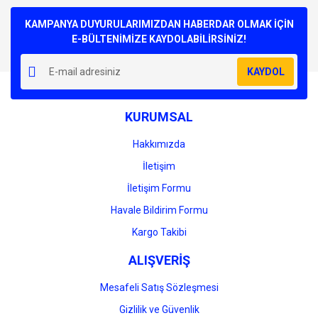
Bu ürüne ilk yorumu siz yapın!
kullanarak tarafımıza iletebilirsiniz.
Görüş ve önerileriniz için teşekkür ederiz.
KAMPANYA DUYURULARIMIZDAN HABERDAR OLMAK İÇİN
E-BÜLTENİMİZE KAYDOLABİLİRSİNİZ!
Yorum Yaz
Ürün resmi kalitesiz, bozuk veya görüntülenemiyor.
KAYDOL
Ürün açıklamasında eksik bilgiler bulunuyor.
Ürün bilgilerinde hatalar bulunuyor.
KURUMSAL
Ürün fiyatı diğer sitelerden daha pahalı.
Bu ürüne benzer farklı alternatifler olmalı.
Hakkımızda
İletişim
İletişim Formu
Havale Bildirim Formu
Gönder
Kargo Takibi
ALIŞVERİŞ
Mesafeli Satış Sözleşmesi
Gizlilik ve Güvenlik