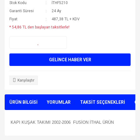
Stok Kodu
İTHF5210
Garanti Süresi
24 Ay
Fiyat
487,38 TL + KDV
* 54,86 TL den başlayan taksitlerle!
GELİNCE HABER VER
Karşılaştır
ÜRÜN BİLGİSİ
YORUMLAR
TAKSİT SEÇENEKLERİ
ÖN
KAPI KUŞAK TAKIMI 2002-2006 FUSİON İTHAL ÜRÜN
Bu ürünün fiyat bilgisi, resim, ürün açıklamalarında ve diğer