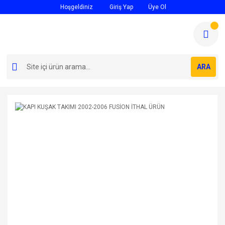
Hoşgeldiniz
Giriş Yap
Üye Ol
ARA