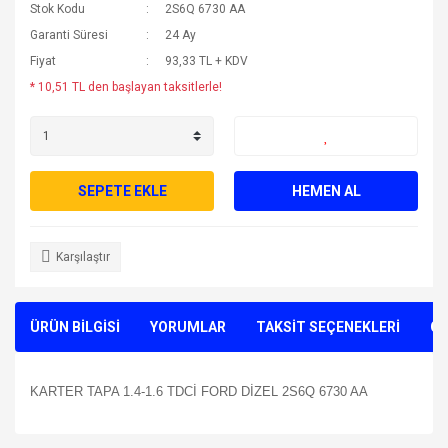
Stok Kodu
2S6Q 6730 AA
Garanti Süresi
24 Ay
Fiyat
93,33 TL + KDV
* 10,51 TL den başlayan taksitlerle!
SEPETE EKLE
HEMEN AL
Karşılaştır
ÜRÜN BİLGİSİ
YORUMLAR
TAKSİT SEÇENEKLERİ
ÖN
KARTER TAPA 1.4-1.6 TDCİ FORD DİZEL 2S6Q 6730 AA
Bu ürünün fiyat bilgisi, resim, ürün açıklamalarında ve diğer