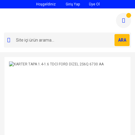
Hoşgeldiniz
Giriş Yap
Üye Ol
ARA