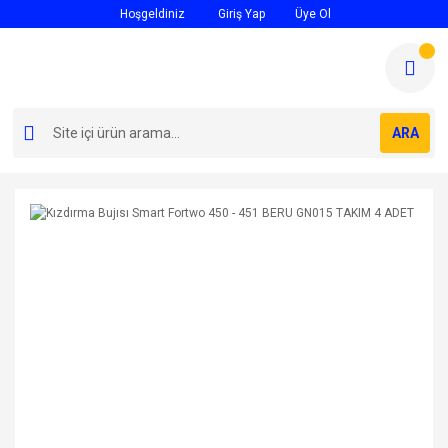
Hoşgeldiniz
Giriş Yap
Üye Ol
ARA