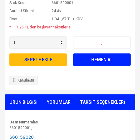
Stok Kodu
6601590001
Garanti Süresi
24 Ay
Fiyat
1.041,67 TL + KDV
* 117,25 TL den başlayan taksitlerle!
SEPETE EKLE
HEMEN AL
Karşılaştır
ÜRÜN BİLGİSİ
YORUMLAR
TAKSİT SEÇENEKLERİ
ÖN
Oem Numaraları
6601590001,
6601590201