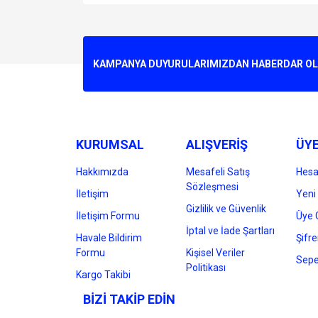
Bu ürünün fiyat bilgisi, resim, ürün açıklamalarında v
Görüş ve önerileriniz için teşekkür ederiz.
Ürün resmi kalitesiz, bozuk veya görüntülenemiyo
KAMPANYA DUYURULARIMIZDAN HABERDAR OLMA
Ürün açıklamasında eksik bilgiler bulunuyor.
Ürün bilgilerinde hatalar bulunuyor.
Ürün fiyatı diğer sitelerden daha pahalı.
Bu ürüne benzer farklı alternatifler olmalı.
KURUMSAL
ALIŞVERİŞ
ÜYE
Hakkımızda
Mesafeli Satış
Hes
Sözleşmesi
İletişim
Yeni 
Gizlilik ve Güvenlik
İletişim Formu
Üye G
İptal ve İade Şartları
Havale Bildirim
Şifr
Formu
Kişisel Veriler
Sepe
Politikası
Kargo Takibi
BİZİ TAKİP EDİN