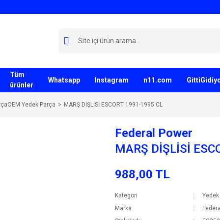
Tüm
Whatsapp
Instagram
n11.com
GittiGidi
ürünler
rçaOEM Yedek Parça
MARŞ DİŞLİSİ ESCORT 1991-1995 CL
Federal Power
MARŞ DİŞLİSİ ESC
988,00 TL
Kategori
Yedek
Marka
Federa