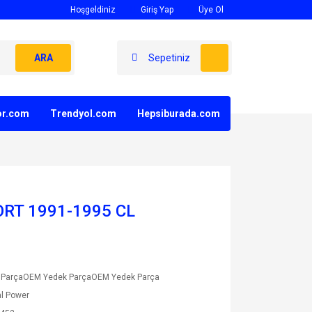
Hoşgeldiniz
Giriş Yap
Üye Ol
ARA
Sepetiniz
yor.com
Trendyol.com
Hepsiburada.com
ORT 1991-1995 CL
 ParçaOEM Yedek ParçaOEM Yedek Parça
l Power