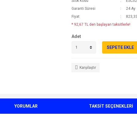
Stok Kodu
ESC52
Garanti Süresi
24 Ay
Fiyat
823,33
* 92,67 TL den başlayan taksitlerle!
Adet
SEPETE EKLE
Karşılaştır
YORUMLAR
TAKSİT SEÇENEKLERİ