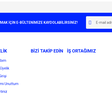
e diğer konularda yetersiz gördüğünüz noktaları öneri formunu kullanarak tarafımı
Bu ürüne ilk yorumu siz yapın!
r.
K İÇİN E-BÜLTENİMİZE KAYDOLABİLİRSİNİZ!
Yorum Yaz
LİK
BİZİ TAKİP EDİN
İŞ ORTAĞIMIZ
abım
Üyelik
irişi
Gönder
emi Unuttum
tiniz