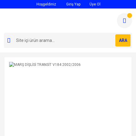
Hoşgeldiniz
Giriş Yap
Üye Ol
ARA