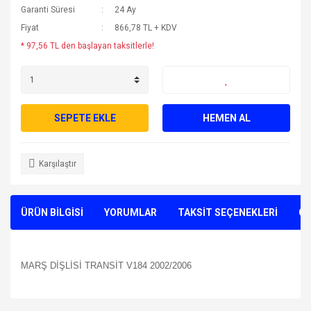
Garanti Süresi
24 Ay
Fiyat
866,78 TL + KDV
* 97,56 TL den başlayan taksitlerle!
SEPETE EKLE
HEMEN AL
Karşılaştır
ÜRÜN BİLGİSİ
YORUMLAR
TAKSİT SEÇENEKLERİ
ÖN
MARŞ DİŞLİSİ TRANSİT V184 2002/2006
Bu ürünün fiyat bilgisi, resim, ürün açıklamalarında ve diğer