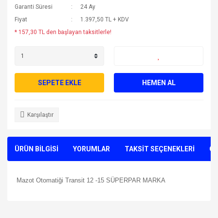
Garanti Süresi
24 Ay
Fiyat
1.397,50 TL + KDV
* 157,30 TL den başlayan taksitlerle!
SEPETE EKLE
HEMEN AL
Karşılaştır
ÜRÜN BİLGİSİ
YORUMLAR
TAKSİT SEÇENEKLERİ
ÖN
Mazot Otomatiği Transit 12 -15 SÜPERPAR MARKA
Bu ürünün fiyat bilgisi, resim, ürün açıklamalarında ve diğer
konularda yetersiz gördüğünüz noktaları öneri formunu