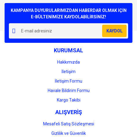
Bu ürüne ilk yorumu siz yapın!
kullanarak tarafımıza iletebilirsiniz.
Görüş ve önerileriniz için teşekkür ederiz.
KAMPANYA DUYURULARIMIZDAN HABERDAR OLMAK İÇİN
E-BÜLTENİMİZE KAYDOLABİLİRSİNİZ!
Yorum Yaz
Ürün resmi kalitesiz, bozuk veya görüntülenemiyor.
KAYDOL
Ürün açıklamasında eksik bilgiler bulunuyor.
Ürün bilgilerinde hatalar bulunuyor.
KURUMSAL
Ürün fiyatı diğer sitelerden daha pahalı.
Bu ürüne benzer farklı alternatifler olmalı.
Hakkımızda
İletişim
İletişim Formu
Havale Bildirim Formu
Gönder
Kargo Takibi
ALIŞVERİŞ
Mesafeli Satış Sözleşmesi
Gizlilik ve Güvenlik