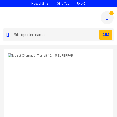
Hoşgeldiniz
Giriş Yap
Üye Ol
ARA