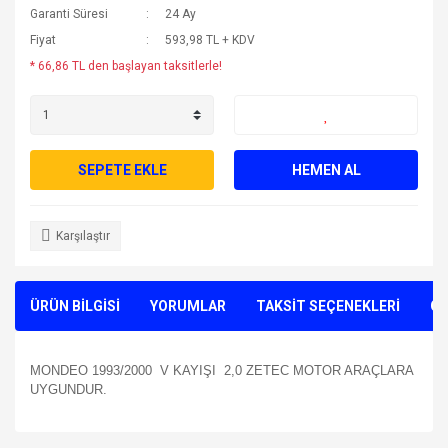
Garanti Süresi
24 Ay
Fiyat
593,98 TL + KDV
* 66,86 TL den başlayan taksitlerle!
SEPETE EKLE
HEMEN AL
Karşılaştır
ÜRÜN BİLGİSİ
YORUMLAR
TAKSİT SEÇENEKLERİ
ÖN
MONDEO 1993/2000 V KAYIŞI 2,0 ZETEC MOTOR ARAÇLARA
UYGUNDUR.
Bu ürünün fiyat bilgisi, resim, ürün açıklamalarında ve diğer