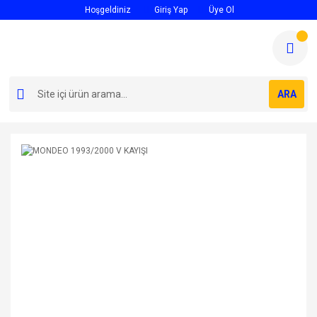
Hoşgeldiniz
Giriş Yap
Üye Ol
ARA