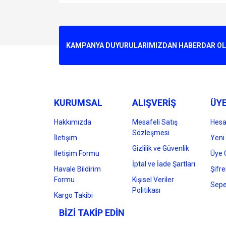
Bu ürünün fiyat bilgisi, resim, ürün açıklamalarında v
Görüş ve önerileriniz için teşekkür ederiz.
Ürün resmi kalitesiz, bozuk veya görüntülenemiyo
KAMPANYA DUYURULARIMIZDAN HABERDAR OLMA
Ürün açıklamasında eksik bilgiler bulunuyor.
Ürün bilgilerinde hatalar bulunuyor.
Ürün fiyatı diğer sitelerden daha pahalı.
Bu ürüne benzer farklı alternatifler olmalı.
KURUMSAL
ALIŞVERİŞ
ÜYE
Hakkımızda
Mesafeli Satış
Hes
Sözleşmesi
İletişim
Yeni 
Gizlilik ve Güvenlik
İletişim Formu
Üye G
İptal ve İade Şartları
Havale Bildirim
Şifr
Formu
Kişisel Veriler
Sepe
Politikası
Kargo Takibi
BİZİ TAKİP EDİN