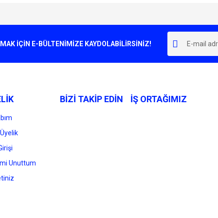
e diğer konularda yetersiz gördüğünüz noktaları öneri formunu kullanarak tarafımı
Bu ürüne ilk yorumu siz yapın!
r.
K İÇİN E-BÜLTENİMİZE KAYDOLABİLİRSİNİZ!
Yorum Yaz
LİK
BİZİ TAKİP EDİN
İŞ ORTAĞIMIZ
abım
Üyelik
irişi
Gönder
emi Unuttum
tiniz