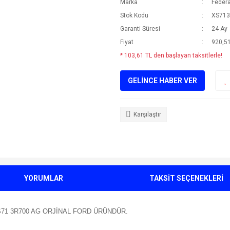
Marka
Federa
Stok Kodu
XS71
Garanti Süresi
24 Ay
Fiyat
920,51
* 103,61 TL den başlayan taksitlerle!
GELİNCE HABER VER
Karşılaştır
YORUMLAR
TAKSİT SEÇENEKLERİ
7 XS71 3R700 AG ORJİNAL FORD ÜRÜNDÜR.