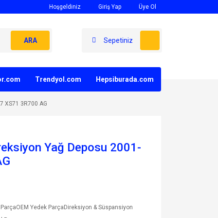
Hoşgeldiniz
Giriş Yap
Üye Ol
ARA
Sepetiniz
yor.com
Trendyol.com
Hepsiburada.com
07 XS71 3R700 AG
reksiyon Yağ Deposu 2001-
AG
 ParçaOEM Yedek ParçaDireksiyon & Süspansiyon