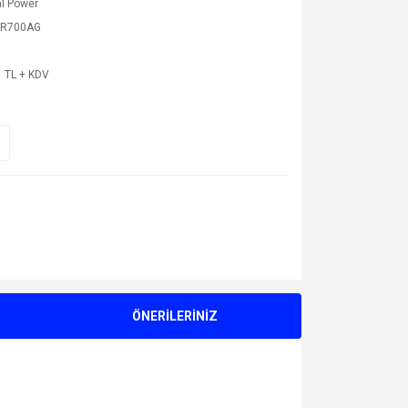
l Power
3R700AG
 TL + KDV
ÖNERİLERİNİZ