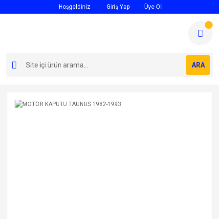
Hoşgeldiniz
Giriş Yap
Üye Ol
ARA