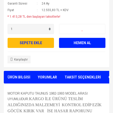
Garanti Süresi
24 Ay
Fiyat
12.555,83 TL + KDV
* 1.413,28 TL den başlayan taksitlerle!
SEPETE EKLE
HEMEN AL
Karşılaştır
ÜRÜN BİLGİSİ
YORUMLAR
TAKSİT SEÇENEKLERİ
ÖN
MOTOR KAPUTU TAUNUS 1982-1993 MODEL ARASI
KARGO İLE ÜRÜNÜ TESLİM
UYUMLUDUR.
ALDIĞINIZDA MALZEMEYİ KONTROL EDİP EZİK
GÖCÜK KIRIK VAR İSE HASAR RAPORUNU