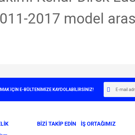
2011-2017 model aras
e diğer konularda yetersiz gördüğünüz noktaları öneri formunu kullanarak tarafımı
Bu ürüne ilk yorumu siz yapın!
r.
K İÇİN E-BÜLTENİMİZE KAYDOLABİLİRSİNİZ!
Yorum Yaz
LİK
BİZİ TAKİP EDİN
İŞ ORTAĞIMIZ