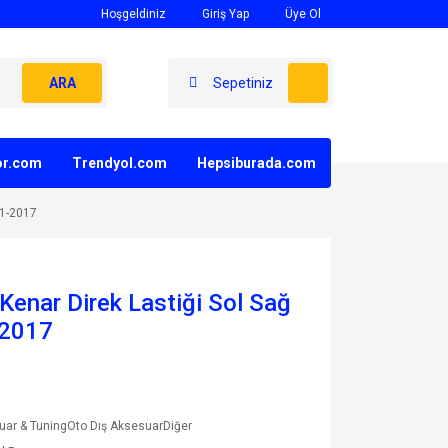
Hoşgeldiniz
Giriş Yap
Üye Ol
ARA
Sepetiniz
yor.com
Trendyol.com
Hepsiburada.com
11-2017
 Kenar Direk Lastiği Sol Sağ
-2017
ar & TuningOto Dış AksesuarDiğer