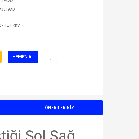
l Power
A0319AD
67 TL + KDV
HEMEN AL
ÖNERİLERİNİZ
tiği Sol Sağ