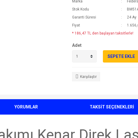
Marka
Federa
Stok Kodu
BM51
Garanti Süresi
24 Ay
Fiyat
1.656,
* 186,47 TL den başlayan taksitlerle!
Adet
SEPETE EKLE
Karşılaştır
YORUMLAR
TAKSİT SEÇENEKLERİ
akımı Kenar Direk Las