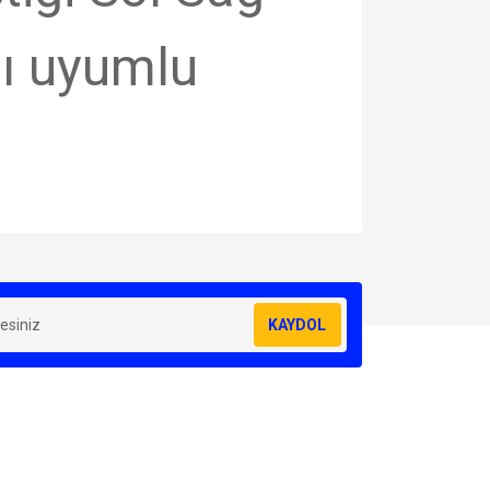
ı uyumlu
za iletebilirsiniz.
KAYDOL