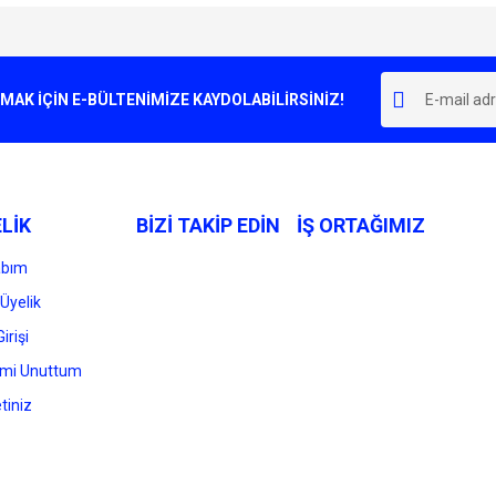
e diğer konularda yetersiz gördüğünüz noktaları öneri formunu kullanarak tarafımı
Bu ürüne ilk yorumu siz yapın!
r.
K İÇİN E-BÜLTENİMİZE KAYDOLABİLİRSİNİZ!
Yorum Yaz
LİK
BİZİ TAKİP EDİN
İŞ ORTAĞIMIZ
abım
Üyelik
irişi
Gönder
emi Unuttum
tiniz