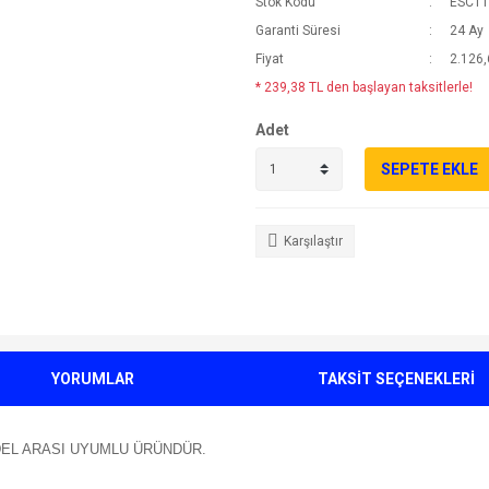
Stok Kodu
ESC11
Garanti Süresi
24 Ay
Fiyat
2.126,
* 239,38 TL den başlayan taksitlerle!
Adet
SEPETE EKLE
Karşılaştır
YORUMLAR
TAKSİT SEÇENEKLERİ
MODEL ARASI UYUMLU ÜRÜNDÜR.