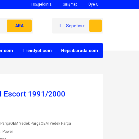
Hoşgeldiniz
Giriş Yap
Üye Ol
ARA
Sepetiniz
yor.com
Trendyol.com
Hepsiburada.com
M Escort 1991/2000
 ParçaOEM Yedek ParçaOEM Yedek Parça
l Power