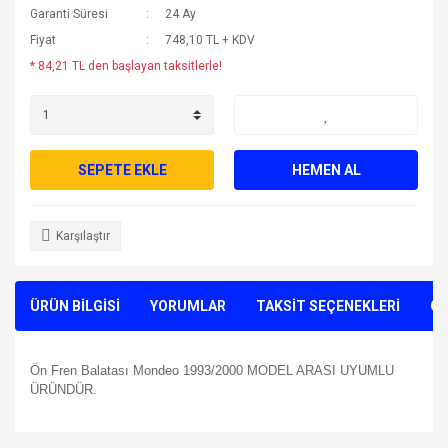
Garanti Süresi
24 Ay
Fiyat
748,10 TL + KDV
* 84,21 TL den başlayan taksitlerle!
SEPETE EKLE
HEMEN AL
Karşılaştır
ÜRÜN BİLGİSİ
YORUMLAR
TAKSİT SEÇENEKLERİ
ÖN
Ön Fren Balatası Mondeo 1993/2000 MODEL ARASI UYUMLU
ÜRÜNDÜR.
Bu ürünün fiyat bilgisi, resim, ürün açıklamalarında ve diğer