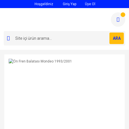
Hoşgeldiniz
Giriş Yap
Üye Ol
ARA