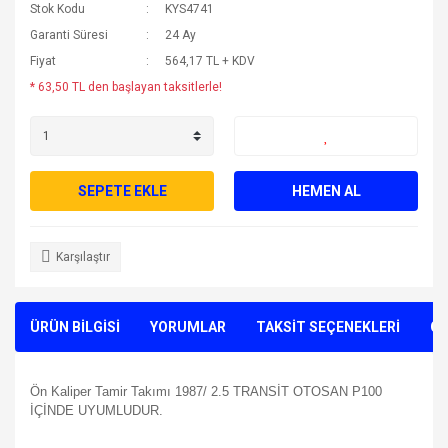
Stok Kodu
KYS4741
Garanti Süresi
24 Ay
Fiyat
564,17 TL + KDV
* 63,50 TL den başlayan taksitlerle!
SEPETE EKLE
HEMEN AL
Karşılaştır
ÜRÜN BİLGİSİ
YORUMLAR
TAKSİT SEÇENEKLERİ
ÖN
Ön Kaliper Tamir Takımı 1987/ 2.5 TRANSİT OTOSAN P100
İÇİNDE UYUMLUDUR.