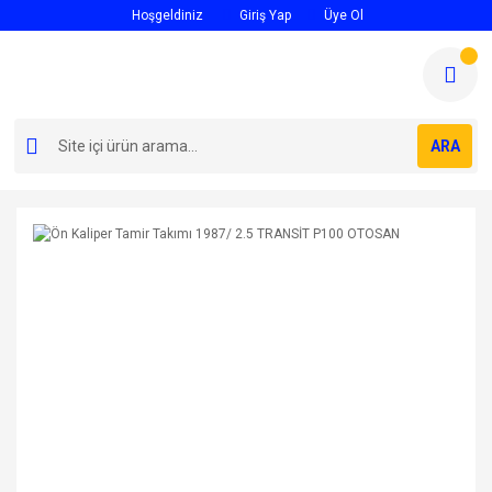
Hoşgeldiniz
Giriş Yap
Üye Ol
ARA