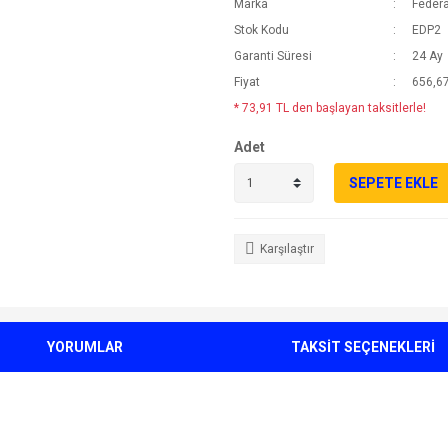
Marka
Federa
Stok Kodu
EDP2
Garanti Süresi
24 Ay
Fiyat
656,67
* 73,91 TL den başlayan taksitlerle!
Adet
SEPETE EKLE
Karşılaştır
YORUMLAR
TAKSİT SEÇENEKLERİ