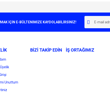
e diğer konularda yetersiz gördüğünüz noktaları öneri formunu kullanarak tarafımı
Bu ürüne ilk yorumu siz yapın!
r.
K İÇİN E-BÜLTENİMİZE KAYDOLABİLİRSİNİZ!
Yorum Yaz
LİK
BİZİ TAKİP EDİN
İŞ ORTAĞIMIZ
abım
Üyelik
irişi
Gönder
emi Unuttum
tiniz