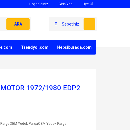
Hoşgeldiniz
Giriş Yap
Üye Ol
ARA
Sepetiniz
yor.com
Trendyol.com
Hepsiburada.com
Z MOTOR 1972/1980 EDP2
 ParçaOEM Yedek ParçaOEM Yedek Parça