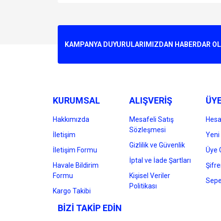
Bu ürünün fiyat bilgisi, resim, ürün açıklamalarında v
Görüş ve önerileriniz için teşekkür ederiz.
Ürün resmi kalitesiz, bozuk veya görüntülenemiyo
KAMPANYA DUYURULARIMIZDAN HABERDAR OLMA
Ürün açıklamasında eksik bilgiler bulunuyor.
Ürün bilgilerinde hatalar bulunuyor.
Ürün fiyatı diğer sitelerden daha pahalı.
Bu ürüne benzer farklı alternatifler olmalı.
KURUMSAL
ALIŞVERİŞ
ÜYE
Hakkımızda
Mesafeli Satış
Hes
Sözleşmesi
İletişim
Yeni 
Gizlilik ve Güvenlik
İletişim Formu
Üye G
İptal ve İade Şartları
Havale Bildirim
Şifr
Formu
Kişisel Veriler
Sepe
Politikası
Kargo Takibi
BİZİ TAKİP EDİN