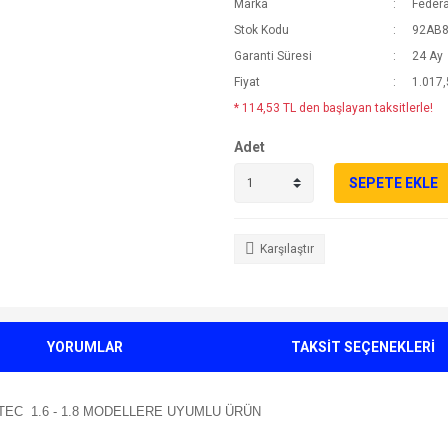
Marka
Federa
Stok Kodu
92AB
Garanti Süresi
24 Ay
Fiyat
1.017,
* 114,53 TL den başlayan taksitlerle!
Adet
SEPETE EKLE
Karşılaştır
YORUMLAR
TAKSİT SEÇENEKLERİ
EC 1.6 - 1.8 MODELLERE UYUMLU ÜRÜN