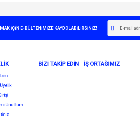
e diğer konularda yetersiz gördüğünüz noktaları öneri formunu kullanarak tarafımı
Bu ürüne ilk yorumu siz yapın!
r.
K İÇİN E-BÜLTENİMİZE KAYDOLABİLİRSİNİZ!
Yorum Yaz
LİK
BİZİ TAKİP EDİN
İŞ ORTAĞIMIZ
abım
Üyelik
irişi
Gönder
emi Unuttum
tiniz