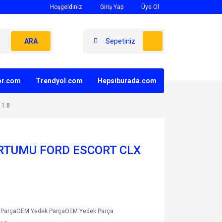
Hoşgeldiniz
Giriş Yap
Üye Ol
ARA
Sepetiniz
yor.com
Trendyol.com
Hepsiburada.com
 1.8
RTUMU FORD ESCORT CLX
 ParçaOEM Yedek ParçaOEM Yedek Parça