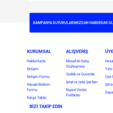
Bu ürünün fiyat bilgisi, resim, ürün açıklamalarında v
Görüş ve önerileriniz için teşekkür ederiz.
Ürün resmi kalitesiz, bozuk veya görüntülenemiyo
KAMPANYA DUYURULARIMIZDAN HABERDAR OLMA
Ürün açıklamasında eksik bilgiler bulunuyor.
Ürün bilgilerinde hatalar bulunuyor.
Ürün fiyatı diğer sitelerden daha pahalı.
Bu ürüne benzer farklı alternatifler olmalı.
KURUMSAL
ALIŞVERİŞ
ÜYE
Hakkımızda
Mesafeli Satış
Hes
Sözleşmesi
İletişim
Yeni 
Gizlilik ve Güvenlik
İletişim Formu
Üye G
İptal ve İade Şartları
Havale Bildirim
Şifr
Formu
Kişisel Veriler
Sepe
Politikası
Kargo Takibi
BİZİ TAKİP EDİN