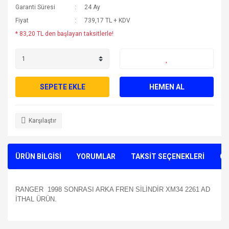
Garanti Süresi
24 Ay
Fiyat
739,17 TL + KDV
* 83,20 TL den başlayan taksitlerle!
SEPETE EKLE
HEMEN AL
Karşılaştır
ÜRÜN BİLGİSİ
YORUMLAR
TAKSİT SEÇENEKLERİ
ÖN
RANGER 1998 SONRASI ARKA FREN SİLİNDİR XM34 2261 AD
İTHAL ÜRÜN.
Bu ürünün fiyat bilgisi, resim, ürün açıklamalarında ve diğer