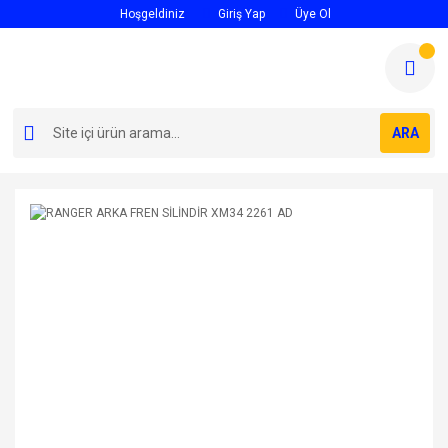
Hoşgeldiniz
Giriş Yap
Üye Ol
ARA