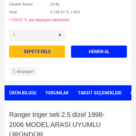
Garanti Süresi
24 Ay
Fiyat
2.128,33 TL + KDV
* 239,57 TL den başlayan taksitlerle!
SEPETE EKLE
HEMEN AL
Karşılaştır
ÜRÜN BİLGİSİ
YORUMLAR
TAKSİT SEÇENEKLERİ
ÖN
Ranger triger seti 2.5 dizel 1998-
2006 MODEL ARASI UYUMLU
ÜRÜNDÜR.