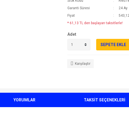
Stok Kodu
RNG7
Garanti Süresi
24 Ay
Fiyat
543,12
* 61,13 TL den başlayan taksitlerle!
Adet
SEPETE EKLE
Karşılaştır
YORUMLAR
TAKSİT SEÇENEKLERİ