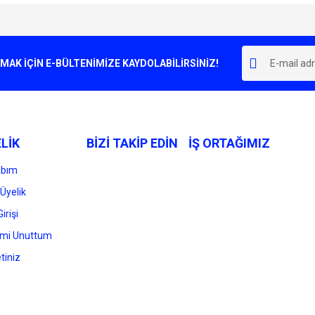
e diğer konularda yetersiz gördüğünüz noktaları öneri formunu kullanarak tarafımı
Bu ürüne ilk yorumu siz yapın!
r.
K İÇİN E-BÜLTENİMİZE KAYDOLABİLİRSİNİZ!
Yorum Yaz
LİK
BİZİ TAKİP EDİN
İŞ ORTAĞIMIZ
abım
Üyelik
irişi
Gönder
emi Unuttum
tiniz