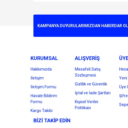
Bu ürünün fiyat bilgisi, resim, ürün açıklamalarında v
Görüş ve önerileriniz için teşekkür ederiz.
Ürün resmi kalitesiz, bozuk veya görüntülenemiyo
KAMPANYA DUYURULARIMIZDAN HABERDAR OLMA
Ürün açıklamasında eksik bilgiler bulunuyor.
Ürün bilgilerinde hatalar bulunuyor.
Ürün fiyatı diğer sitelerden daha pahalı.
Bu ürüne benzer farklı alternatifler olmalı.
KURUMSAL
ALIŞVERİŞ
ÜYE
Hakkımızda
Mesafeli Satış
Hes
Sözleşmesi
İletişim
Yeni 
Gizlilik ve Güvenlik
İletişim Formu
Üye G
İptal ve İade Şartları
Havale Bildirim
Şifr
Formu
Kişisel Veriler
Sepe
Politikası
Kargo Takibi
BİZİ TAKİP EDİN