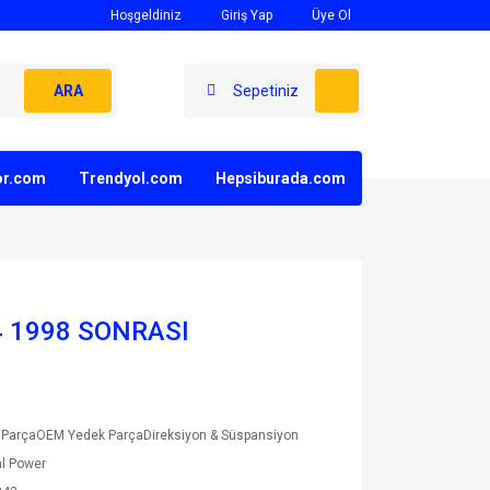
Hoşgeldiniz
Giriş Yap
Üye Ol
ARA
Sepetiniz
yor.com
Trendyol.com
Hepsiburada.com
X4 1998 SONRASI
 ParçaOEM Yedek ParçaDireksiyon & Süspansiyon
l Power