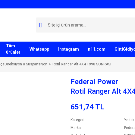
Tüm
Whatsapp
Instagram
n11.com
GittiGidi
ürünler
çaDireksiyon & Süspansiyon
Rotil Ranger Alt 4X4 1998 SONRASI
Federal Power
Rotil Ranger Alt 4
651,74 TL
Kategori
Yedek
Marka
Federa