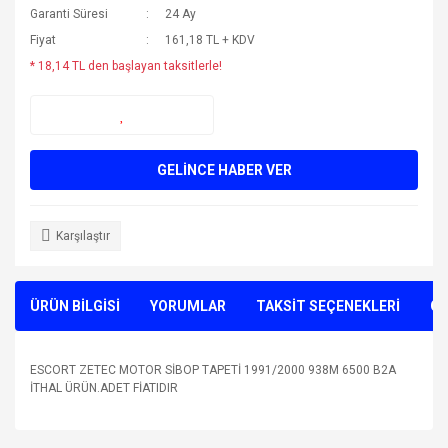
Garanti Süresi
24 Ay
Fiyat
161,18 TL + KDV
* 18,14 TL den başlayan taksitlerle!
GELİNCE HABER VER
Karşılaştır
ÜRÜN BİLGİSİ
YORUMLAR
TAKSİT SEÇENEKLERİ
ÖN
ESCORT ZETEC MOTOR SİBOP TAPETİ 1991/2000 938M 6500 B2A
İTHAL ÜRÜN.ADET FİATIDIR
Bu ürünün fiyat bilgisi, resim, ürün açıklamalarında ve diğer