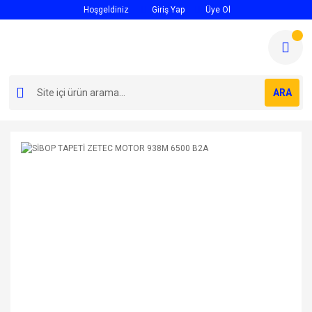
Hoşgeldiniz
Giriş Yap
Üye Ol
ARA