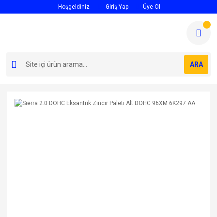
Hoşgeldiniz
Giriş Yap
Üye Ol
ARA