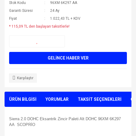
Stok Kodu
96XM 6K297 AA
Garanti Süresi
24 Ay
Fiyat
1.022,43 TL + KDV
* 115,09 TL den başlayan taksitlerle!
GELİNCE HABER VER
Karşılaştır
ÜRÜN BİLGİSİ
YORUMLAR
TAKSİT SEÇENEKLERİ
ÖN
Sierra 2.0 DOHC Eksantrik Zincir Paleti Alt DOHC 96XM 6K297
AA SCOPRİO