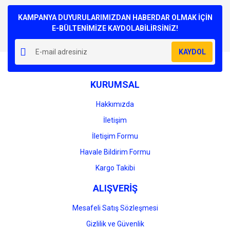
Bu ürüne ilk yorumu siz yapın!
kullanarak tarafımıza iletebilirsiniz.
Görüş ve önerileriniz için teşekkür ederiz.
KAMPANYA DUYURULARIMIZDAN HABERDAR OLMAK İÇİN
E-BÜLTENİMİZE KAYDOLABİLİRSİNİZ!
Yorum Yaz
Ürün resmi kalitesiz, bozuk veya görüntülenemiyor.
KAYDOL
Ürün açıklamasında eksik bilgiler bulunuyor.
Ürün bilgilerinde hatalar bulunuyor.
KURUMSAL
Ürün fiyatı diğer sitelerden daha pahalı.
Bu ürüne benzer farklı alternatifler olmalı.
Hakkımızda
İletişim
İletişim Formu
Havale Bildirim Formu
Gönder
Kargo Takibi
ALIŞVERİŞ
Mesafeli Satış Sözleşmesi
Gizlilik ve Güvenlik