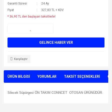
Garanti Süresi
24 Ay
Fiyat
327,83 TL + KDV
* 36,90 TL den başlayan taksitlerle!
GELİNCE HABER VER
Karşılaştır
ÜRÜN BİLGİSİ
YORUMLAR
TAKSİT SEÇENEKLERİ
ÖN
Silecek Süpürgesi ÖN TAKIM CONNCET OTOSAN ÜRÜNÜDÜR.
Bu ürünün fiyat bilgisi, resim, ürün açıklamalarında ve diğer
konularda yetersiz gördüğünüz noktaları öneri formunu