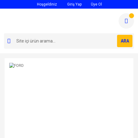
Hoşgeldiniz
Giriş Yap
Üye Ol
ARA