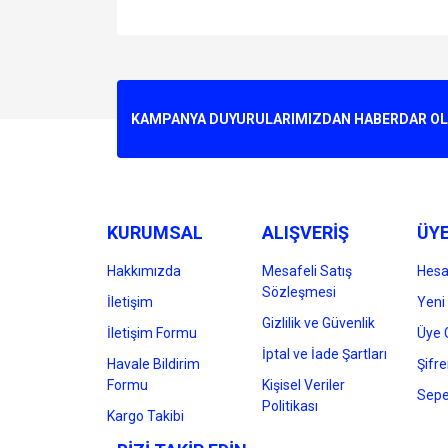
Bu ürünün fiyat bilgisi, resim, ürün açıklamalarında v
Görüş ve önerileriniz için teşekkür ederiz.
Ürün resmi kalitesiz, bozuk veya görüntülenemiyo
KAMPANYA DUYURULARIMIZDAN HABERDAR OLMA
Ürün açıklamasında eksik bilgiler bulunuyor.
Ürün bilgilerinde hatalar bulunuyor.
Ürün fiyatı diğer sitelerden daha pahalı.
Bu ürüne benzer farklı alternatifler olmalı.
KURUMSAL
ALIŞVERİŞ
ÜYE
Hakkımızda
Mesafeli Satış
Hes
Sözleşmesi
İletişim
Yeni 
Gizlilik ve Güvenlik
İletişim Formu
Üye G
İptal ve İade Şartları
Havale Bildirim
Şifr
Formu
Kişisel Veriler
Sepe
Politikası
Kargo Takibi