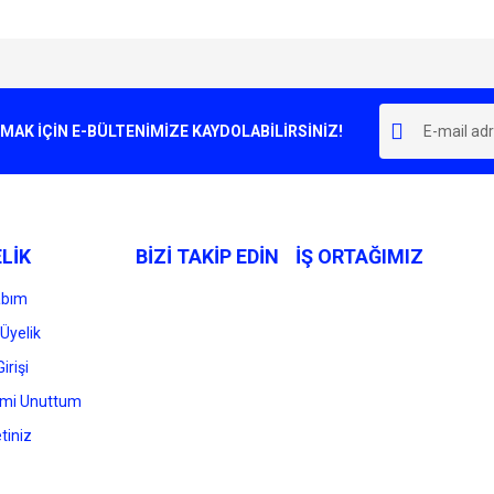
e diğer konularda yetersiz gördüğünüz noktaları öneri formunu kullanarak tarafımı
Bu ürüne ilk yorumu siz yapın!
r.
K İÇİN E-BÜLTENİMİZE KAYDOLABİLİRSİNİZ!
Yorum Yaz
LİK
BİZİ TAKİP EDİN
İŞ ORTAĞIMIZ
abım
Üyelik
irişi
Gönder
emi Unuttum
tiniz