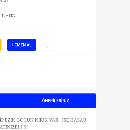
4124
 TL + KDV
HEMEN AL
ÖNERİLERİNİZ
P EZİK GÖCÜK KIRIK VAR İSE HASAR
NİZE!!!!!!!