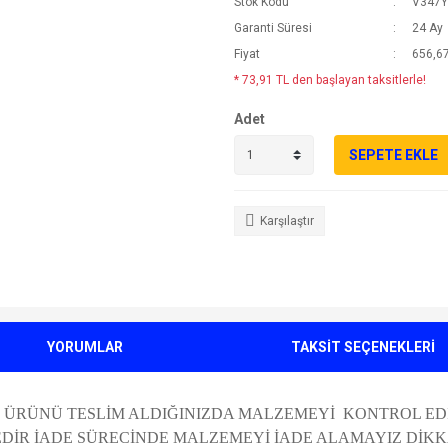
Stok Kodu
V347Y
Garanti Süresi
24 Ay
Fiyat
656,67
* 73,91 TL den başlayan taksitlerle!
Adet
SEPETE EKLE
Karşılaştır
YORUMLAR
TAKSİT SEÇENEKLERİ
 ÜRÜNÜ TESLİM ALDIĞINIZDA MALZEMEYİ KONTROL EDİ
 İADE SÜRECİNDE MALZEMEYİ İADE ALAMAYIZ DİKKATİ