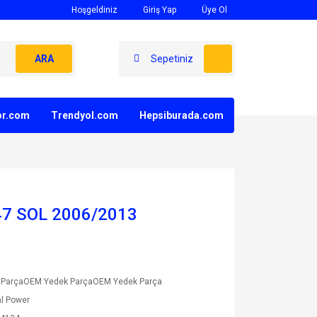
Hoşgeldiniz
Giriş Yap
Üye Ol
ARA
Sepetiniz
yor.com
Trendyol.com
Hepsiburada.com
7 SOL 2006/2013
 ParçaOEM Yedek ParçaOEM Yedek Parça
l Power