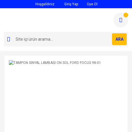
Hoşgeldiniz
Giriş Yap
Üye Ol
ARA