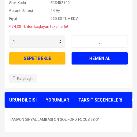
Stok Kodu
FCS452100
Garanti Süresi
24 Ay
Fiyat
660,83 TL + KDV
* 74,38 TL den başlayan taksitlerle!
SEPETE EKLE
HEMEN AL
Karşılaştır
ÜRÜN BİLGİSİ
YORUMLAR
TAKSİT SEÇENEKLERİ
ÖN
TAMPON SINYAL LAMBASI ON SOL FORD FOCUS 98-01
Bu ürünün fiyat bilgisi, resim, ürün açıklamalarında ve diğer