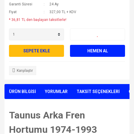
Garanti Süresi
24 Ay
Fiyat
327,00 TL + KDV
* 36,81 TL den başlayan taksitlerle!
SEPETE EKLE
HEMEN AL
Karşılaştır
ÜRÜN BİLGİSİ
YORUMLAR
TAKSİT SEÇENEKLERİ
ÖN
Taunus Arka Fren
Hortumu 1974-1993