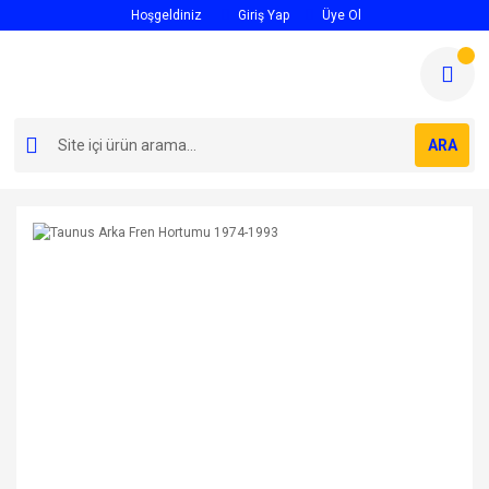
Hoşgeldiniz
Giriş Yap
Üye Ol
ARA