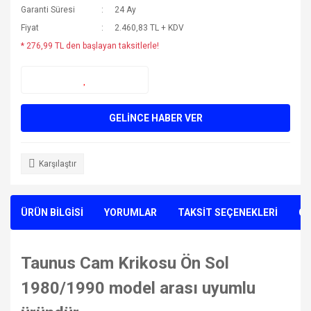
Garanti Süresi
24 Ay
Fiyat
2.460,83 TL + KDV
* 276,99 TL den başlayan taksitlerle!
GELİNCE HABER VER
Karşılaştır
ÜRÜN BİLGİSİ
YORUMLAR
TAKSİT SEÇENEKLERİ
ÖN
Taunus Cam Krikosu Ön Sol
1980/1990 model arası uyumlu