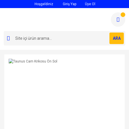
Hoşgeldiniz
Giriş Yap
Üye Ol
ARA