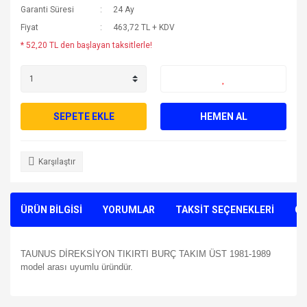
Garanti Süresi
24 Ay
Fiyat
463,72 TL + KDV
* 52,20 TL den başlayan taksitlerle!
SEPETE EKLE
HEMEN AL
Karşılaştır
ÜRÜN BİLGİSİ
YORUMLAR
TAKSİT SEÇENEKLERİ
ÖN
TAUNUS DİREKSİYON TIKIRTI BURÇ TAKIM ÜST 1981-1989
model arası uyumlu üründür.
Bu ürünün fiyat bilgisi, resim, ürün açıklamalarında ve diğer