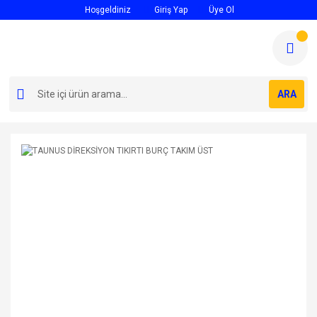
Hoşgeldiniz
Giriş Yap
Üye Ol
ARA