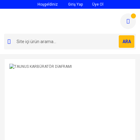
Hoşgeldiniz
Giriş Yap
Üye Ol
ARA