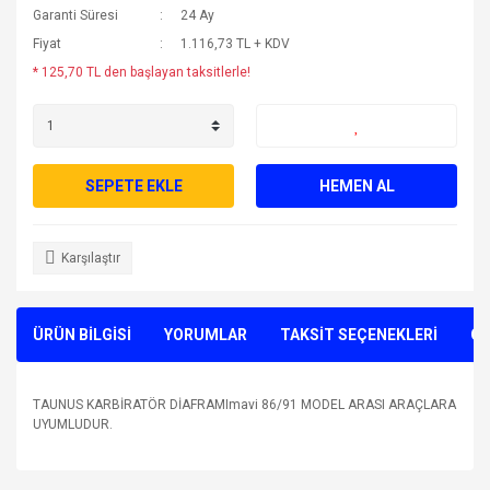
Garanti Süresi
24 Ay
Fiyat
1.116,73 TL + KDV
* 125,70 TL den başlayan taksitlerle!
SEPETE EKLE
HEMEN AL
Karşılaştır
ÜRÜN BİLGİSİ
YORUMLAR
TAKSİT SEÇENEKLERİ
ÖN
TAUNUS KARBİRATÖR DİAFRAMImavi 86/91 MODEL ARASI ARAÇLARA
UYUMLUDUR.
Bu ürünün fiyat bilgisi, resim, ürün açıklamalarında ve diğer