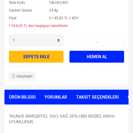
Stok Kodu
TAU452452
Garanti Süresi
24 Ay
Fiyat
3.145,83 TL + KDV
* 354,09 TL den başlayan taksitlerle!
SEPETE EKLE
HEMEN AL
Karşılaştır
ÜRÜN BİLGİSİ
YORUMLAR
TAKSİT SEÇENEKLERİ
ÖN
TAUNUS MARŞBİYEL SACI SAĞ 1976-1993 MODEL ARASI
UYUMLUDUR.