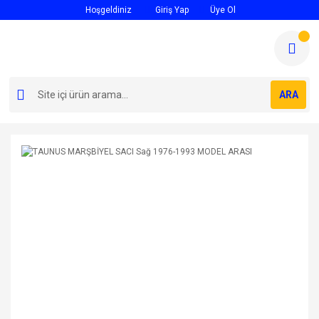
Hoşgeldiniz
Giriş Yap
Üye Ol
ARA