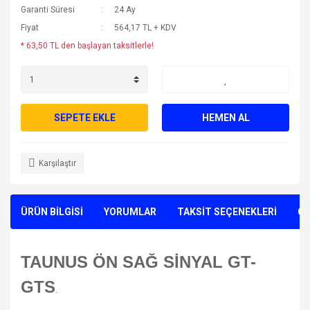
Garanti Süresi
24 Ay
Fiyat
564,17 TL + KDV
* 63,50 TL den başlayan taksitlerle!
SEPETE EKLE
HEMEN AL
Karşılaştır
ÜRÜN BİLGİSİ
YORUMLAR
TAKSİT SEÇENEKLERİ
ÖN
TAUNUS ÖN SAĞ SİNYAL GT-
GTS
.