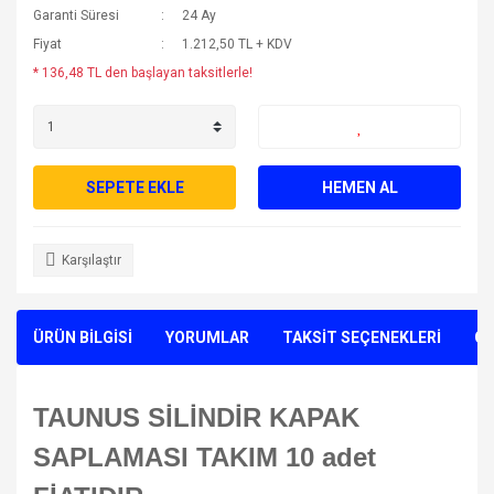
Garanti Süresi
24 Ay
Fiyat
1.212,50 TL + KDV
* 136,48 TL den başlayan taksitlerle!
SEPETE EKLE
HEMEN AL
Karşılaştır
ÜRÜN BİLGİSİ
YORUMLAR
TAKSİT SEÇENEKLERİ
ÖN
TAUNUS SİLİNDİR KAPAK
SAPLAMASI TAKIM 10 adet