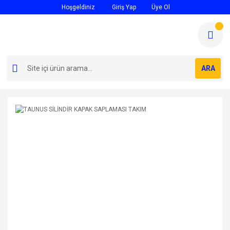
Hoşgeldiniz
Giriş Yap
Üye Ol
ARA