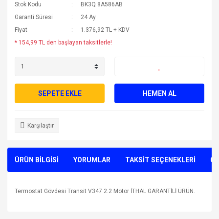
Stok Kodu
BK3Q 8A586AB
Garanti Süresi
24 Ay
Fiyat
1.376,92 TL + KDV
* 154,99 TL den başlayan taksitlerle!
SEPETE EKLE
HEMEN AL
Karşılaştır
ÜRÜN BİLGİSİ
YORUMLAR
TAKSİT SEÇENEKLERİ
ÖN
Termostat Gövdesi Transit V347 2.2 Motor İTHAL GARANTİLİ ÜRÜN.
Bu ürünün fiyat bilgisi, resim, ürün açıklamalarında ve diğer