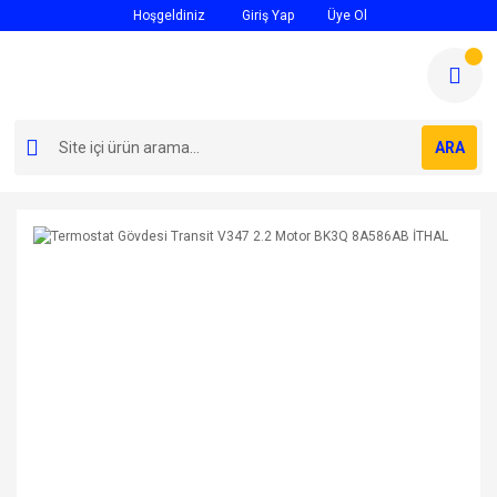
Hoşgeldiniz
Giriş Yap
Üye Ol
ARA