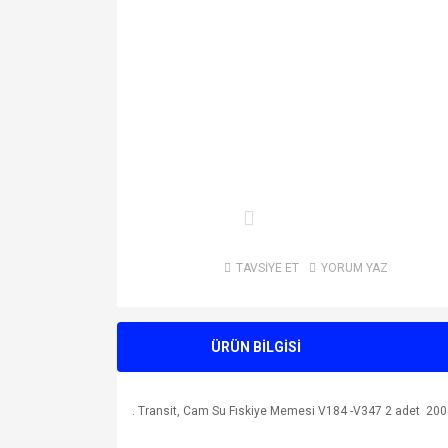
TAVSİYE ET
YORUM YAZ
ÜRÜN BİLGİSİ
. Transit, Cam Su Fıskiye Memesi V184 -V347 2 adet 20