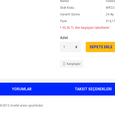
Marka
Federa
Stok Kodu
WR22
Garanti Süresi
24 Ay
Fiyat
314,17
* 35,36 TL den başlayan taksitlerle!
Adet
SEPETE EKLE
Karşılaştır
YORUMLAR
TAKSİT SEÇENEKLERİ
04-2012 model arası uyumludur