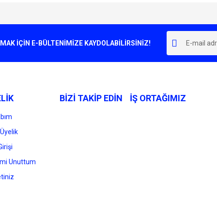
e diğer konularda yetersiz gördüğünüz noktaları öneri formunu kullanarak tarafımı
Bu ürüne ilk yorumu siz yapın!
r.
K İÇİN E-BÜLTENİMİZE KAYDOLABİLİRSİNİZ!
Yorum Yaz
LİK
BİZİ TAKİP EDİN
İŞ ORTAĞIMIZ
abım
Üyelik
irişi
Gönder
emi Unuttum
tiniz