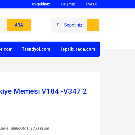
Hoşgeldiniz
Giriş Yap
Üye Ol
ARA
Sepetiniz
yor.com
Trendyol.com
Hepsiburada.com
skiye Memesi V184 -V347 2
uar & TuningOto Dış Aksesuar