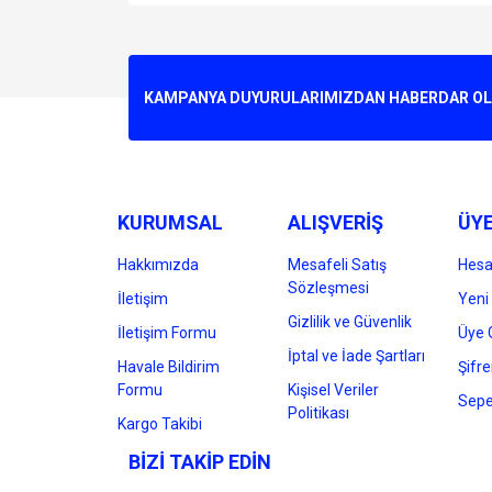
Bu ürünün fiyat bilgisi, resim, ürün açıklamalarında v
Görüş ve önerileriniz için teşekkür ederiz.
Ürün resmi kalitesiz, bozuk veya görüntülenemiyo
KAMPANYA DUYURULARIMIZDAN HABERDAR OLMA
Ürün açıklamasında eksik bilgiler bulunuyor.
Ürün bilgilerinde hatalar bulunuyor.
Ürün fiyatı diğer sitelerden daha pahalı.
Bu ürüne benzer farklı alternatifler olmalı.
KURUMSAL
ALIŞVERİŞ
ÜYE
Hakkımızda
Mesafeli Satış
Hes
Sözleşmesi
İletişim
Yeni 
Gizlilik ve Güvenlik
İletişim Formu
Üye G
İptal ve İade Şartları
Havale Bildirim
Şifr
Formu
Kişisel Veriler
Sepe
Politikası
Kargo Takibi
BİZİ TAKİP EDİN