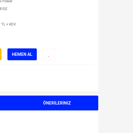
l Power
41EE
 TL + KDV
HEMEN AL
ÖNERİLERİNİZ