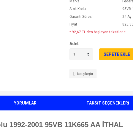
Marka
Federa
Stok Kodu
95VB 
Garanti Süresi
24 Ay
Fiyat
823,33
* 92,67 TL den başlayan taksitlerle!
Adet
SEPETE EKLE
Karşılaştır
YORUMLAR
TAKSİT SEÇENEKLERİ
Kolu 1992-2001 95VB 11K665 AA İTHAL
.