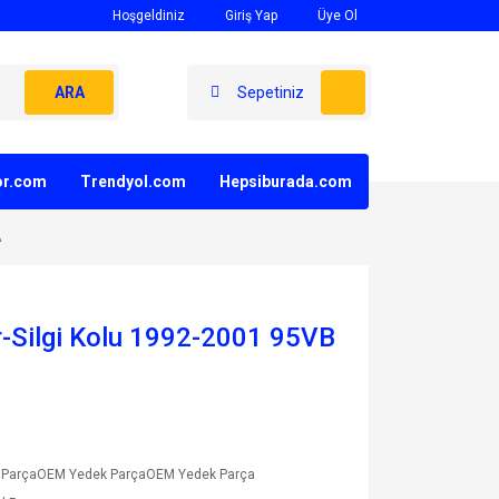
Hoşgeldiniz
Giriş Yap
Üye Ol
ARA
Sepetiniz
yor.com
Trendyol.com
Hepsiburada.com
A
r-Silgi Kolu 1992-2001 95VB
 ParçaOEM Yedek ParçaOEM Yedek Parça