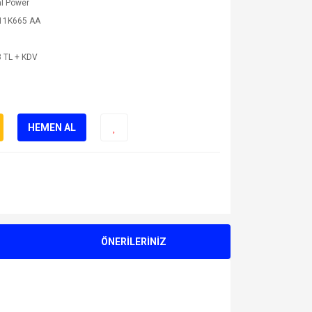
l Power
11K665 AA
 TL + KDV
HEMEN AL
ÖNERİLERİNİZ