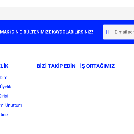
e diğer konularda yetersiz gördüğünüz noktaları öneri formunu kullanarak tarafımı
Bu ürüne ilk yorumu siz yapın!
r.
K İÇİN E-BÜLTENİMİZE KAYDOLABİLİRSİNİZ!
Yorum Yaz
LİK
BİZİ TAKİP EDİN
İŞ ORTAĞIMIZ
abım
Üyelik
irişi
Gönder
emi Unuttum
tiniz