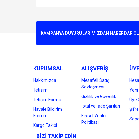
Bu ürünün fiyat bilgisi, resim, ürün açıklamalarında v
Görüş ve önerileriniz için teşekkür ederiz.
Ürün resmi kalitesiz, bozuk veya görüntülenemiyo
KAMPANYA DUYURULARIMIZDAN HABERDAR OLMA
Ürün açıklamasında eksik bilgiler bulunuyor.
Ürün bilgilerinde hatalar bulunuyor.
Ürün fiyatı diğer sitelerden daha pahalı.
Bu ürüne benzer farklı alternatifler olmalı.
KURUMSAL
ALIŞVERİŞ
ÜYE
Hakkımızda
Mesafeli Satış
Hes
Sözleşmesi
İletişim
Yeni 
Gizlilik ve Güvenlik
İletişim Formu
Üye G
İptal ve İade Şartları
Havale Bildirim
Şifr
Formu
Kişisel Veriler
Sepe
Politikası
Kargo Takibi
BİZİ TAKİP EDİN