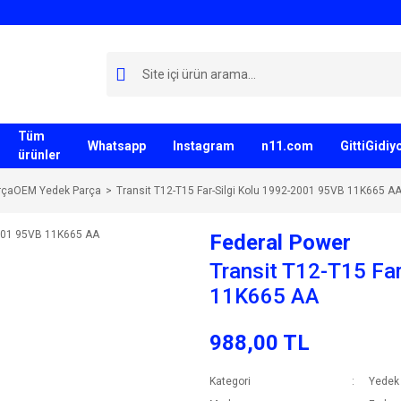
Tüm
Whatsapp
Instagram
n11.com
GittiGidi
ürünler
rçaOEM Yedek Parça
Transit T12-T15 Far-Silgi Kolu 1992-2001 95VB 11K665 A
Federal Power
Transit T12-T15 Fa
11K665 AA
988,00 TL
Kategori
Yedek