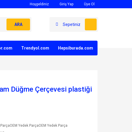
Hoşgeldiniz
Giriş Yap
Üye Ol
ARA
Sepetiniz
yor.com
Trendyol.com
Hepsiburada.com
Cam Düğme Çerçevesi plastiği
 ParçaOEM Yedek ParçaOEM Yedek Parça