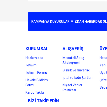
Bu ürünün fiyat bilgisi, resim, ürün açıklamalarında v
Görüş ve önerileriniz için teşekkür ederiz.
Ürün resmi kalitesiz, bozuk veya görüntülenemiyo
KAMPANYA DUYURULARIMIZDAN HABERDAR OLMA
Ürün açıklamasında eksik bilgiler bulunuyor.
Ürün bilgilerinde hatalar bulunuyor.
Ürün fiyatı diğer sitelerden daha pahalı.
Bu ürüne benzer farklı alternatifler olmalı.
KURUMSAL
ALIŞVERİŞ
ÜYE
Hakkımızda
Mesafeli Satış
Hes
Sözleşmesi
İletişim
Yeni 
Gizlilik ve Güvenlik
İletişim Formu
Üye G
İptal ve İade Şartları
Havale Bildirim
Şifr
Formu
Kişisel Veriler
Sepe
Politikası
Kargo Takibi
BİZİ TAKİP EDİN