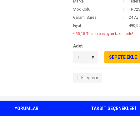
Marka
Federa
Stok Kodu
TRC2
Garanti Süresi
24 Ay
Fiyat
490,00
* 55,15 TL den başlayan taksitlerle!
Adet
SEPETE EKLE
Karşılaştır
YORUMLAR
TAKSİT SEÇENEKLERİ