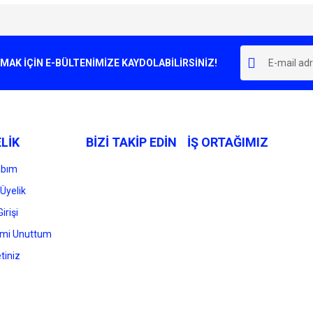
e diğer konularda yetersiz gördüğünüz noktaları öneri formunu kullanarak tarafımı
Bu ürüne ilk yorumu siz yapın!
r.
K İÇİN E-BÜLTENİMİZE KAYDOLABİLİRSİNİZ!
Yorum Yaz
LİK
BİZİ TAKİP EDİN
İŞ ORTAĞIMIZ
abım
Üyelik
irişi
Gönder
emi Unuttum
tiniz