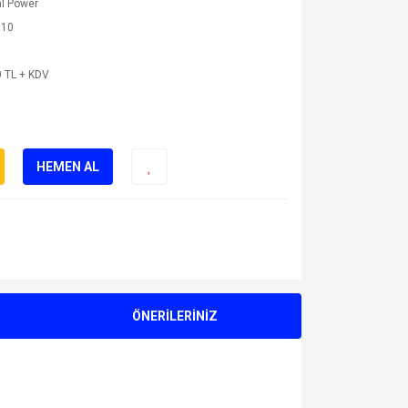
l Power
510
 TL + KDV
HEMEN AL
ÖNERİLERİNİZ