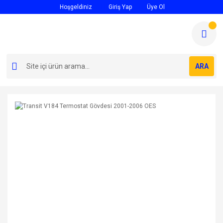
Hoşgeldiniz
Giriş Yap
Üye Ol
ARA