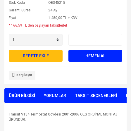
Stok Kodu
OES45215
Garanti Süresi
24 Ay
Fiyat
1.480,00 TL + KDV
* 166,59 TL den başlayan taksitlerle!
SEPETE EKLE
HEMEN AL
Karşılaştır
ÜRÜN BİLGİSİ
YORUMLAR
TAKSİT SEÇENEKLERİ
ÖN
Transit V184 Termostat Gövdesi 2001-2006 OES ORJİNAL MONTAJ
ÜRÜNDÜR.