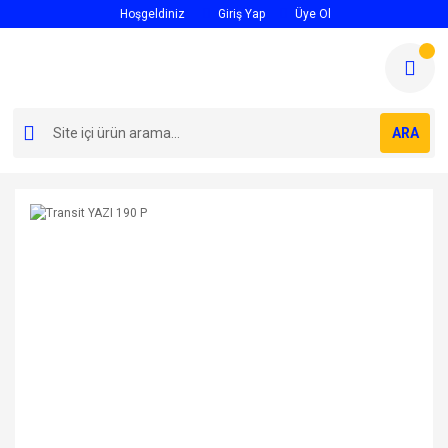
Hoşgeldiniz
Giriş Yap
Üye Ol
ARA