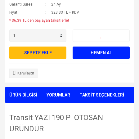
Garanti Süresi
24 Ay
Fiyat
323,33 TL + KDV
* 36,39 TL den başlayan taksitlerle!
SEPETE EKLE
HEMEN AL
Karşılaştır
ÜRÜN BİLGİSİ
YORUMLAR
TAKSİT SEÇENEKLERİ
ÖN
Transit YAZI 190 P OTOSAN
ÜRÜNDÜR
.