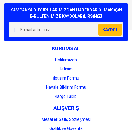
Bu ürüne ilk yorumu siz yapın!
kullanarak tarafımıza iletebilirsiniz.
Görüş ve önerileriniz için teşekkür ederiz.
KAMPANYA DUYURULARIMIZDAN HABERDAR OLMAK İÇİN
E-BÜLTENİMİZE KAYDOLABİLİRSİNİZ!
Yorum Yaz
Ürün resmi kalitesiz, bozuk veya görüntülenemiyor.
KAYDOL
Ürün açıklamasında eksik bilgiler bulunuyor.
Ürün bilgilerinde hatalar bulunuyor.
KURUMSAL
Ürün fiyatı diğer sitelerden daha pahalı.
Bu ürüne benzer farklı alternatifler olmalı.
Hakkımızda
İletişim
İletişim Formu
Havale Bildirim Formu
Gönder
Kargo Takibi
ALIŞVERİŞ
Mesafeli Satış Sözleşmesi
Gizlilik ve Güvenlik