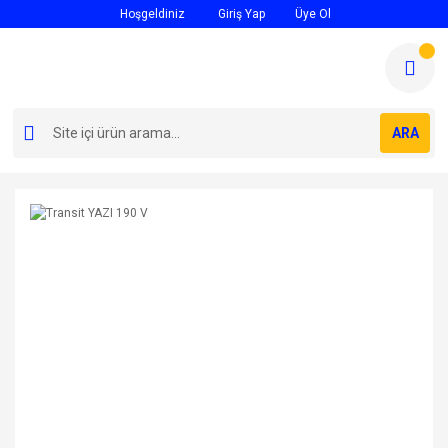
Hoşgeldiniz
Giriş Yap
Üye Ol
ARA