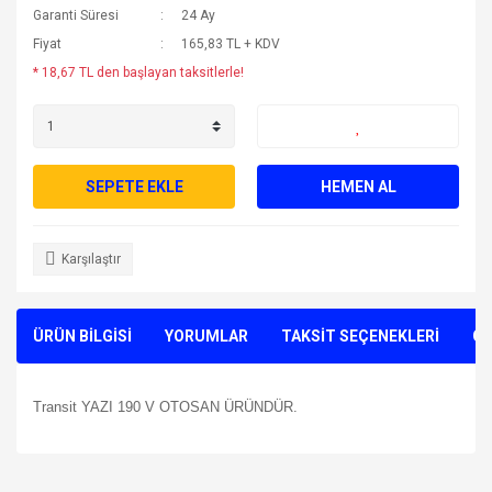
Garanti Süresi
24 Ay
Fiyat
165,83 TL + KDV
* 18,67 TL den başlayan taksitlerle!
SEPETE EKLE
HEMEN AL
Karşılaştır
ÜRÜN BİLGİSİ
YORUMLAR
TAKSİT SEÇENEKLERİ
ÖN
Transit YAZI 190 V OTOSAN ÜRÜNDÜR.
Bu ürünün fiyat bilgisi, resim, ürün açıklamalarında ve diğer
konularda yetersiz gördüğünüz noktaları öneri formunu