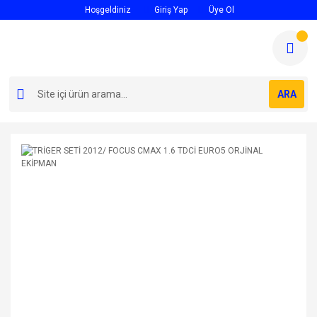
Hoşgeldiniz
Giriş Yap
Üye Ol
ARA