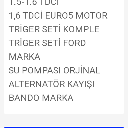
1.5-1.6 TDCİ
1,6 TDCİ EURO5 MOTOR
TRİGER SETİ KOMPLE
TRİGER SETİ FORD
MARKA
SU POMPASI ORJİNAL
ALTERNATÖR KAYIŞI
BANDO MARKA
Bu ürünün fiyat bilgisi, resim, ürün açıklamalarında ve diğer
konularda yetersiz gördüğünüz noktaları öneri formunu
Bu ürüne ilk yorumu siz yapın!
kullanarak tarafımıza iletebilirsiniz.