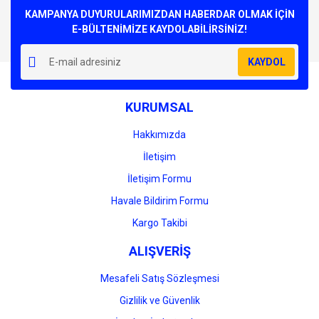
Görüş ve önerileriniz için teşekkür ederiz.
KAMPANYA DUYURULARIMIZDAN HABERDAR OLMAK İÇİN
E-BÜLTENİMİZE KAYDOLABİLİRSİNİZ!
Yorum Yaz
Ürün resmi kalitesiz, bozuk veya görüntülenemiyor.
KAYDOL
Ürün açıklamasında eksik bilgiler bulunuyor.
Ürün bilgilerinde hatalar bulunuyor.
KURUMSAL
Ürün fiyatı diğer sitelerden daha pahalı.
Bu ürüne benzer farklı alternatifler olmalı.
Hakkımızda
İletişim
İletişim Formu
Havale Bildirim Formu
Gönder
Kargo Takibi
ALIŞVERİŞ
Mesafeli Satış Sözleşmesi
Gizlilik ve Güvenlik