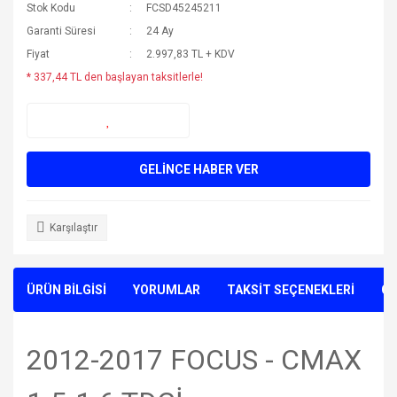
Stok Kodu
FCSD45245211
Garanti Süresi
24 Ay
Fiyat
2.997,83 TL + KDV
* 337,44 TL den başlayan taksitlerle!
GELİNCE HABER VER
Karşılaştır
ÜRÜN BİLGİSİ
YORUMLAR
TAKSİT SEÇENEKLERİ
ÖN
2012-2017 FOCUS - CMAX