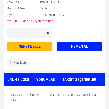
Stok Kodu
B928F6A228A
Garanti Süresi
24 Ay
Fiyat
1.803,75 TL + KDV
* 203,03 TL den başlayan taksitlerle!
SEPETE EKLE
HEMEN AL
Karşılaştır
ÜRÜN BİLGİSİ
YORUMLAR
TAKSİT SEÇENEKLERİ
ÖN
V KAYIŞ GERGİ KOMPLE ESCORT CLX 928F6A228AB İTHAL
ÜRÜN.