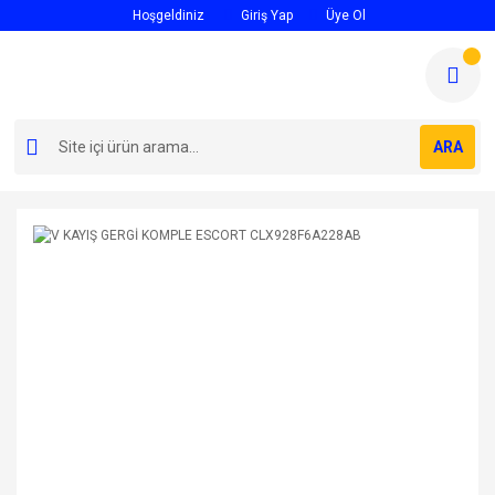
Hoşgeldiniz
Giriş Yap
Üye Ol
ARA