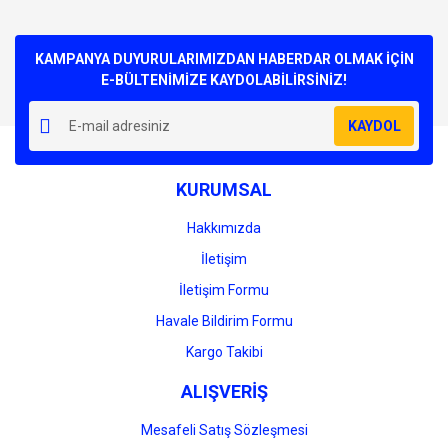
konularda yetersiz gördüğünüz noktaları öneri formunu
Bu ürüne ilk yorumu siz yapın!
kullanarak tarafımıza iletebilirsiniz.
Görüş ve önerileriniz için teşekkür ederiz.
KAMPANYA DUYURULARIMIZDAN HABERDAR OLMAK İÇİN
E-BÜLTENİMİZE KAYDOLABİLİRSİNİZ!
Yorum Yaz
Ürün resmi kalitesiz, bozuk veya görüntülenemiyor.
KAYDOL
Ürün açıklamasında eksik bilgiler bulunuyor.
Ürün bilgilerinde hatalar bulunuyor.
KURUMSAL
Ürün fiyatı diğer sitelerden daha pahalı.
Bu ürüne benzer farklı alternatifler olmalı.
Hakkımızda
İletişim
İletişim Formu
Havale Bildirim Formu
Gönder
Kargo Takibi
ALIŞVERİŞ
Mesafeli Satış Sözleşmesi