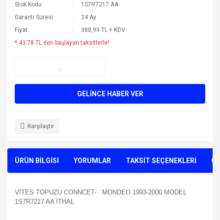
Stok Kodu
1S7R7217 AA
Garanti Süresi
24 Ay
Fiyat
388,99 TL + KDV
* 43,78 TL den başlayan taksitlerle!
GELİNCE HABER VER
Karşılaştır
ÜRÜN BİLGİSİ
YORUMLAR
TAKSİT SEÇENEKLERİ
ÖN
VİTES TOPUZU CONNCET- MONDEO 1993-2000 MODEL
1S7R7217 AA İTHAL