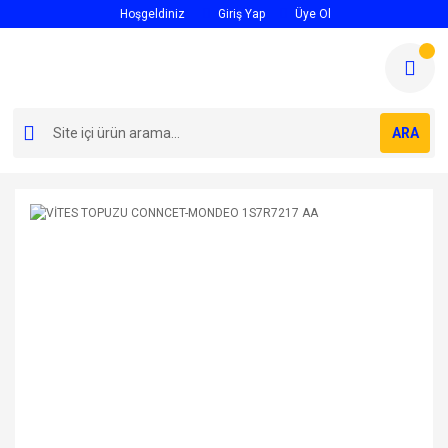
Hoşgeldiniz
Giriş Yap
Üye Ol
ARA